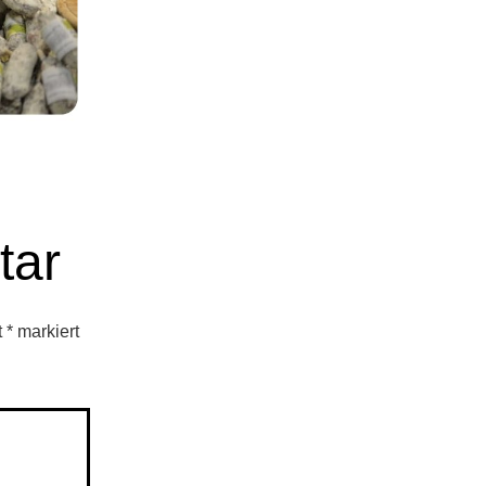
tar
t
*
markiert