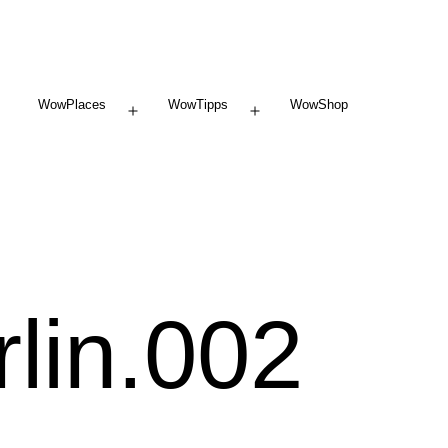
WowPlaces
WowTipps
WowShop
Menü
Menü
öffnen
öffnen
lin.002