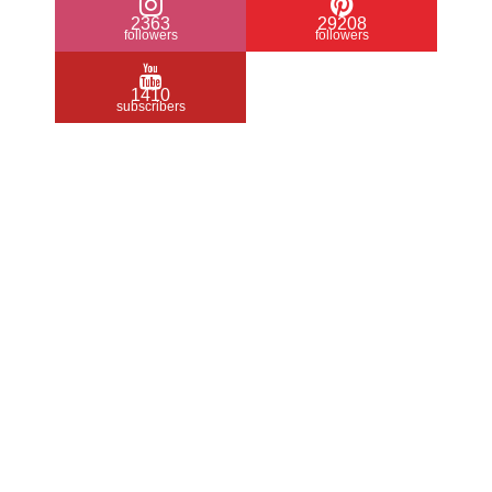
2363
29208
followers
followers
1410
subscribers
/ Free WordPress Plugins and WordPress
Themes by
Silicon Themes
. Join us right
now!