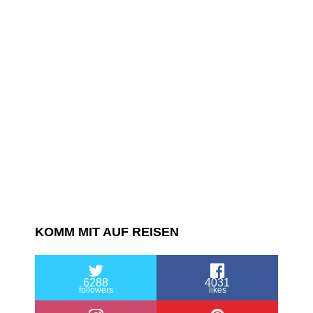
KOMM MIT AUF REISEN
6288
4031
followers
likes