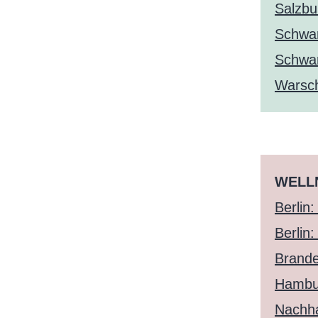
Salzbu
Schwar
Schwar
Warsc
WELL
Berlin
Berlin:
Brande
Hambu
Nachha