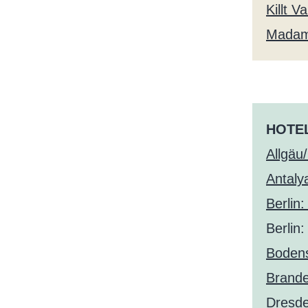
Killt 
Madame
HOTEL
Allgäu
Antaly
Berlin
Berlin
Bodens
Brande
Dresd