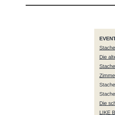
EVENT
Stache
Die al
Stache
Zimmert
Stache
Stache
Die sc
LIKE B