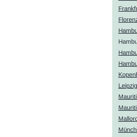
Frankf
Floren
Hambur
Hambu
Hambur
Hambur
Kopen
Leipzi
Maurit
Maurit
Mallor
Münche