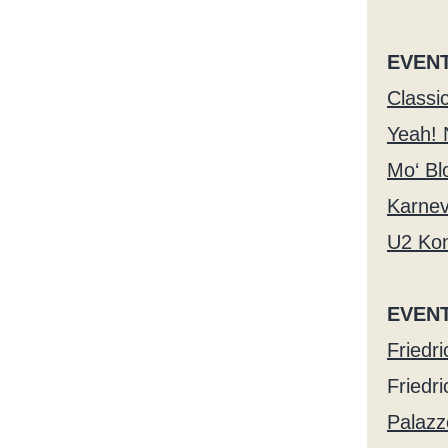
EVENT
Classi
Yeah! 
Mo‘ Bl
Karnev
U2 Kon
EVEN
Friedr
Friedr
Palazz