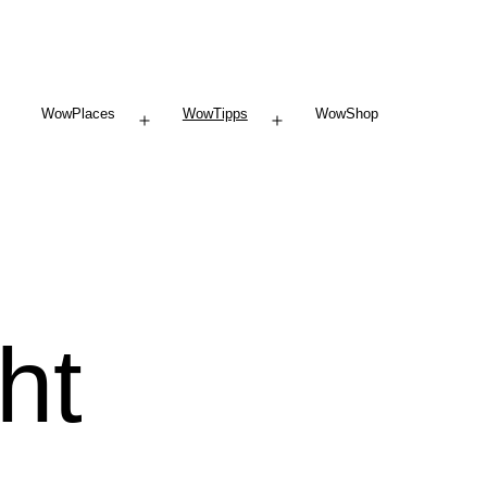
WowPlaces
WowTipps
WowShop
Menü
Menü
öffnen
öffnen
ht