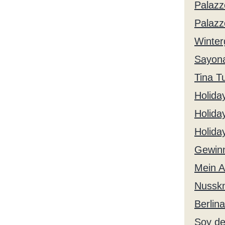
Palazz
Palazz
Winter
Sayona
Tina T
Holida
Holida
Holida
Gewinn
Mein A
Nusskn
Berlin
Soy de