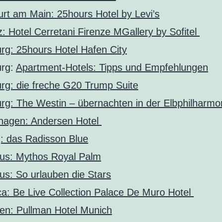
urt am Main: 25hours Hotel by Levi’s
z: Hotel Cerretani Firenze MGallery by Sofitel
g: 25hours Hotel Hafen City
rg:
Apartment-Hotels: Tipps und Empfehlungen
g: die freche G20 Trump Suite
g: The Westin – übernachten in der Elbphilharmo
hagen: Andersen Hotel
g: das Radisson Blue
ius: Mythos Royal Palm
ius: So urlauben die Stars
ca: Be Live Collection Palace De Muro Hotel
n: Pullman Hotel Munich