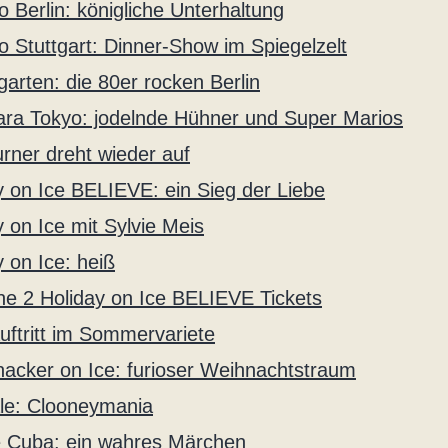
o Berlin: königliche Unterhaltung
o Stuttgart: Dinner-Show im Spiegelzelt
garten: die 80er rocken Berlin
ra Tokyo: jodelnde Hühner und Super Marios
urner dreht wieder auf
y on Ice BELIEVE: ein Sieg der Liebe
y on Ice mit Sylvie Meis
y on Ice: heiß
e 2 Holiday on Ice BELIEVE Tickets
uftritt im Sommervariete
acker on Ice: furioser Weihnachtstraum
ale: Clooneymania
 Cuba: ein wahres Märchen