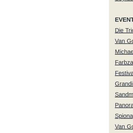
EVENT
Die Tr
Van Go
Michae
Farbza
Festiva
Grandi
Sandma
Panora
Spiona
Van Go