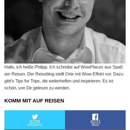
Hallo, ich heiße Philipp. Ich schreibe auf WowPlaces aus Spaß
am Reisen. Der Reiseblog stellt Orte mit Wow-Effekt vor. Dazu
gibt’s Tips for Trips, die weiterhelfen und inspirieren. Es ist
schön, von Dir gelesen zu werden.
KOMM MIT AUF REISEN
6288
4031
followers
likes