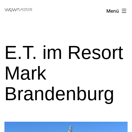
Zum
Reiseblog
Menü
Inhalt
WowPlaces.de
springen
E.T. im Resort
Mark
Brandenburg