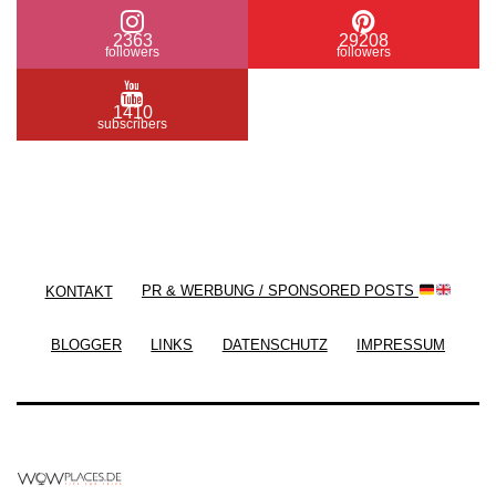
2363
29208
followers
followers
1410
subscribers
/ Free WordPress Plugins and WordPress Themes
by
Silicon Themes
. Join us right now!
KONTAKT
PR & WERBUNG / SPONSORED POSTS
BLOGGER
LINKS
DATENSCHUTZ
IMPRESSUM