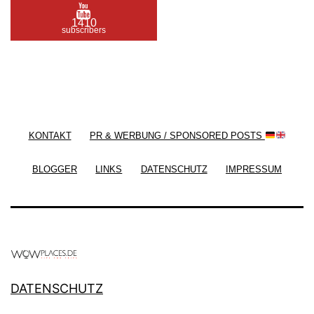
1410
subscribers
/ Free WordPress Plugins and WordPress Themes
by
Silicon Themes
. Join us right now!
KONTAKT
PR & WERBUNG / SPONSORED POSTS
BLOGGER
LINKS
DATENSCHUTZ
IMPRESSUM
DATENSCHUTZ