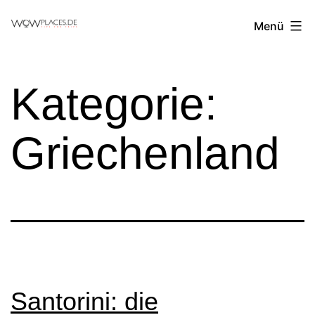
Zum
Reiseblog
Menü
Inhalt
WowPlaces.de
springen
Kategorie:
Griechenland
Santorini: die