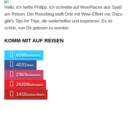
Hallo, ich heiße Philipp. Ich schreibe auf WowPlaces aus Spaß
am Reisen. Der Reiseblog stellt Orte mit Wow-Effekt vor. Dazu
gibt’s Tips for Trips, die weiterhelfen und inspirieren. Es ist
schön, von Dir gelesen zu werden.
KOMM MIT AUF REISEN
6288
followers
4031
likes
2363
followers
29208
followers
1410
subscribers
/ Free WordPress Plugins and WordPress Themes