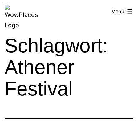
Zum
Reiseblog
Menü
Inhalt
WowPlaces.de
springen
Schlagwort:
Athener
Festival