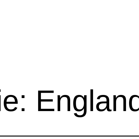
ie:
Englan