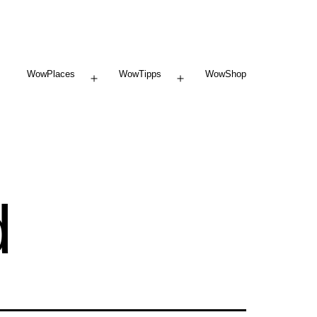
WowPlaces
WowTipps
WowShop
Menü
Menü
öffnen
öffnen
d