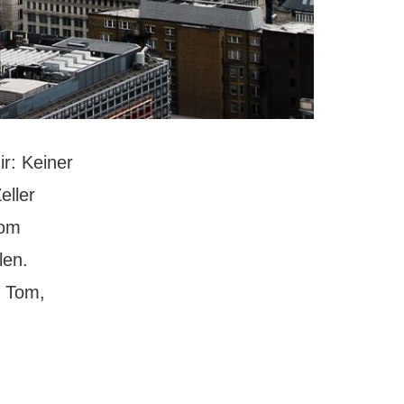
r: Keiner
eller
Tom
len.
r Tom,