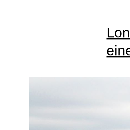
Lon
ein