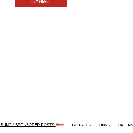
subscribers
/ Free WordPress Plugins and WordPress
Themes by
Silicon Themes
. Join us right
now!
RBUNG / SPONSORED POSTS
BLOGGER
LINKS
DATEN