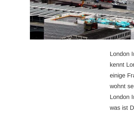
London I
kennt Lo
einige F
wohnt sei
London In
was ist 