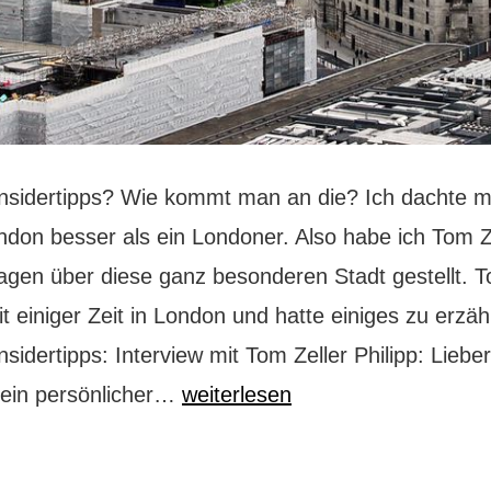
nsidertipps? Wie kommt man an die? Ich dachte mi
ndon besser als ein Londoner. Also habe ich Tom Z
ragen über diese ganz besonderen Stadt gestellt. 
t einiger Zeit in London und hatte einiges zu erzäh
sidertipps: Interview mit Tom Zeller Philipp: Liebe
London
Dein persönlicher…
weiterlesen
Insidertipps
von