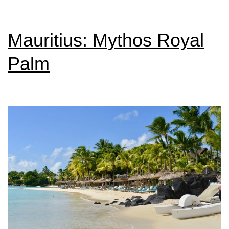
Apartment:
12.
Mauritius: Mythos Royal
Stock
Palm
und
7.
Himmel