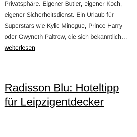
Privatsphäre. Eigener Butler, eigener Koch,
eigener Sicherheitsdienst. Ein Urlaub für
Superstars wie Kylie Minogue, Prince Harry
So
oder Gwyneth Paltrow, die sich bekanntlich…
url
weiterlesen
die
Sta
auf
Radisson Blu: Hoteltipp
Mau
für Leipzigentdecker