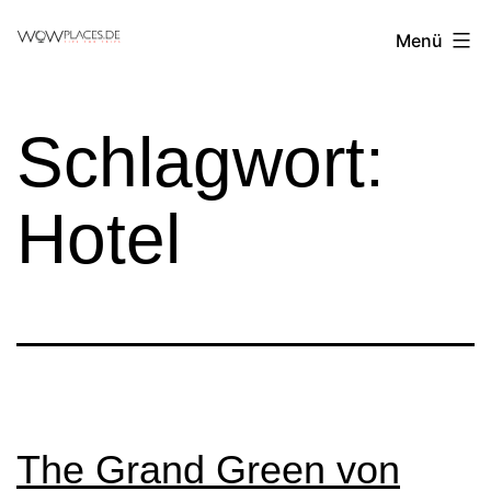
Zum
Reiseblog
Menü
Inhalt
WowPlaces.de
springen
Schlagwort:
Hotel
The Grand Green von