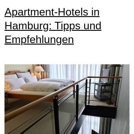
von
Apartment-Hotels in
Familux:
Hamburg: Tipps und
unabhängiger
Empfehlungen
Erfahrungsbericht