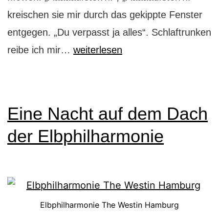
kreischen sie mir durch das gekippte Fenster
entgegen. „Du verpasst ja alles“. Schlaftrunken
In
reibe ich mir…
weiterlesen
der
Hafensauna
hoch
Eine Nacht auf dem Dach
über
der Elbphilharmonie
Hamburg
Elbphilharmonie The Westin Hamburg