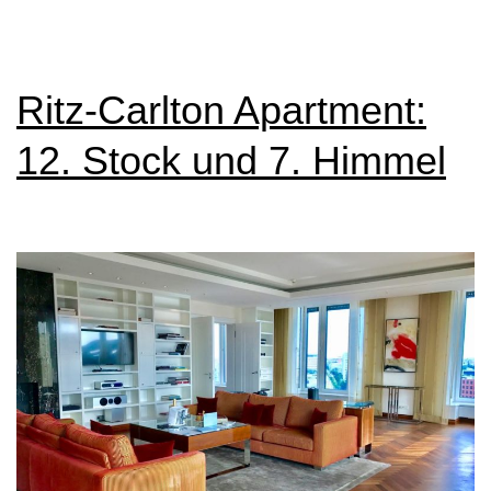
in
Hamburg:
Tipps
Ritz-Carlton Apartment:
und
12. Stock und 7. Himmel
Empfehlunge