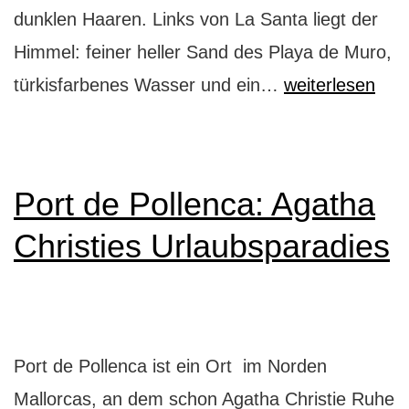
dunklen Haaren. Links von La Santa liegt der
Himmel: feiner heller Sand des Playa de Muro,
Playa
türkisfarbenes Wasser und ein…
weiterlesen
de
Muro:
Himmel,
Port de Pollenca: Agatha
Hölle
Christies Urlaubsparadies
und
wieder
zurück
Port de Pollenca ist ein Ort im Norden
Mallorcas, an dem schon Agatha Christie Ruhe