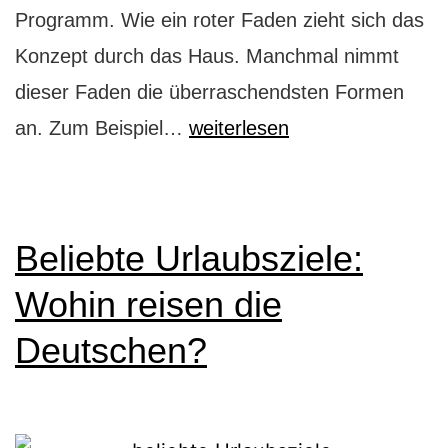
Programm. Wie ein roter Faden zieht sich das
Konzept durch das Haus. Manchmal nimmt
dieser Faden die überraschendsten Formen
Das
an. Zum Beispiel…
weiterlesen
knallbunte
Levi’s
Wunderland
Beliebte Urlaubsziele:
Wohin reisen die
Deutschen?