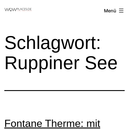
Zum
Reiseblog
Menü
Inhalt
WowPlaces.de
springen
Schlagwort:
Ruppiner See
Fontane Therme: mit