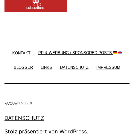
1410
subscribers
/ Free WordPress Plugins and WordPress Themes
by
Silicon Themes
. Join us right now!
KONTAKT
PR & WERBUNG / SPONSORED POSTS
BLOGGER
LINKS
DATENSCHUTZ
IMPRESSUM
DATENSCHUTZ
Stolz präsentiert von
WordPress
.