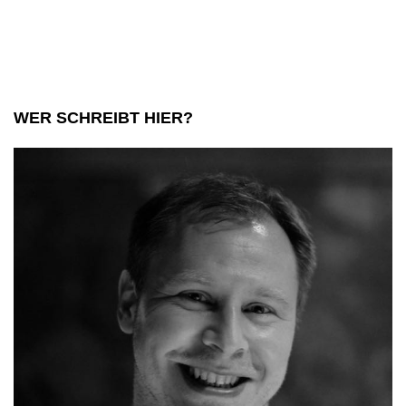
in
der
Seesauna
WER SCHREIBT HIER?