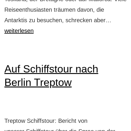
Reiseenthusiasten träumen davon, die
Antarkt
Antarktis zu besuchen, schrecken aber…
Kreuzfa
weiterlesen
durch
die
Nordwe
Auf Schiffstour nach
Berlin Treptow
Treptow Schiffstour: Bericht von