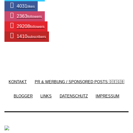
4031
likes
2363
followers
29208
followers
1410
subscribers
/ Free WordPress Plugins and WordPress Themes
by
Silicon Themes
. Join us right now!
KONTAKT
PR & WERBUNG / SPONSORED POSTS 🇩🇪🇬🇧
BLOGGER
LINKS
DATENSCHUTZ
IMPRESSUM