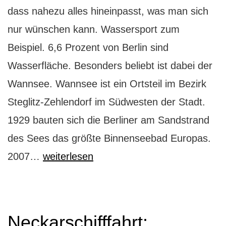
dass nahezu alles hineinpasst, was man sich
nur wünschen kann. Wassersport zum
Beispiel. 6,6 Prozent von Berlin sind
Wasserfläche. Besonders beliebt ist dabei der
Wannsee. Wannsee ist ein Ortsteil im Bezirk
Steglitz-Zehlendorf im Südwesten der Stadt.
1929 bauten sich die Berliner am Sandstrand
des Sees das größte Binnenseebad Europas.
Wannsee:
2007…
weiterlesen
Segeln
und
Villengucken
Neckarschifffahrt: