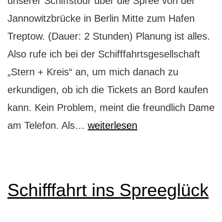
unserer Schiffstour über die Spree von der
Jannowitzbrücke in Berlin Mitte zum Hafen
Treptow. (Dauer: 2 Stunden) Planung ist alles.
Also rufe ich bei der Schifffahrtsgesellschaft
„Stern + Kreis“ an, um mich danach zu
erkundigen, ob ich die Tickets an Bord kaufen
kann. Kein Problem, meint die freundlich Dame
Auf
am Telefon. Als…
weiterlesen
Schiffstour
nach
Berlin
Schifffahrt ins Spreeglück
Treptow