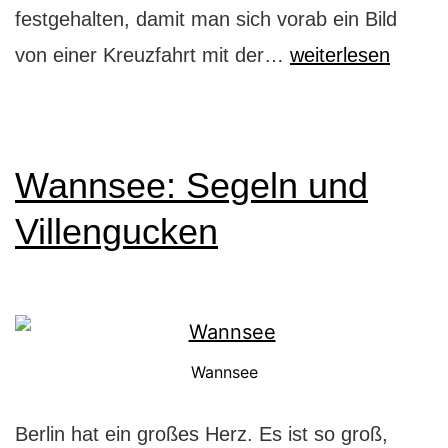
festgehalten, damit man sich vorab ein Bild
Mein
von einer Kreuzfahrt mit der…
weiterlesen
Schiff
2:
das
Wannsee: Segeln und
Wohlfühl-
Villengucken
Abenteuer-
Hotel
Wannsee
Berlin hat ein großes Herz. Es ist so groß,