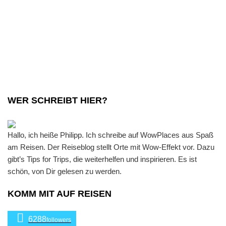
Frisium:
der
Traum
von
Freiheit
und
WER SCHREIBT HIER?
Abenteuer
Hallo, ich heiße Philipp. Ich schreibe auf WowPlaces aus Spaß
am Reisen. Der Reiseblog stellt Orte mit Wow-Effekt vor. Dazu
gibt’s Tips for Trips, die weiterhelfen und inspirieren. Es ist
schön, von Dir gelesen zu werden.
KOMM MIT AUF REISEN
6288
followers