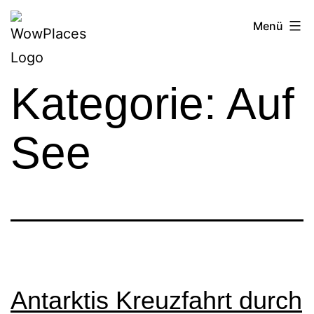
Zum
Reiseblog
Menü
Inhalt
WowPlaces.de
springen
Kategorie:
Auf
See
Antarktis Kreuzfahrt durch