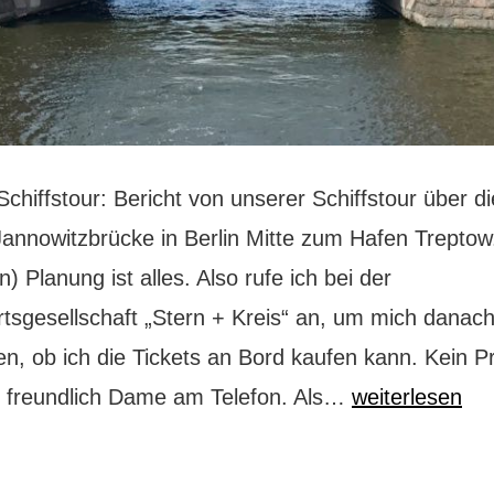
chiffstour: Bericht von unserer Schiffstour über d
Jannowitzbrücke in Berlin Mitte zum Hafen Treptow
) Planung ist alles. Also rufe ich bei der
rtsgesellschaft „Stern + Kreis“ an, um mich danac
en, ob ich die Tickets an Bord kaufen kann. Kein P
Auf
e freundlich Dame am Telefon. Als…
weiterlesen
Schiffstour
nach