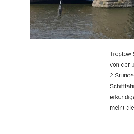
Treptow S
von der 
2 Stunden
Schifffah
erkundig
meint di