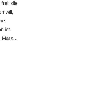
frei: die
 will,
ine
n ist.
Schifffahrt
von März…
ins
Spreeglück