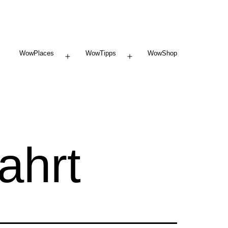
WowPlaces
WowTipps
WowShop
Menü
Menü
öffnen
öffnen
fahrt