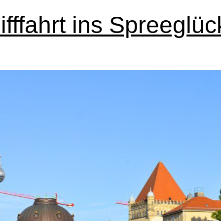
Berlin
ifffahrt ins Spreeglüc
Treptow