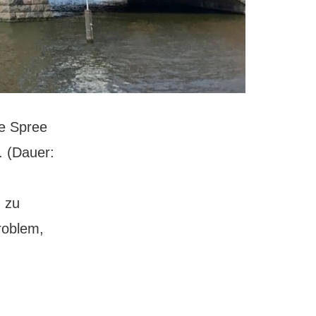
ie Spree
. (Dauer:
h zu
roblem,