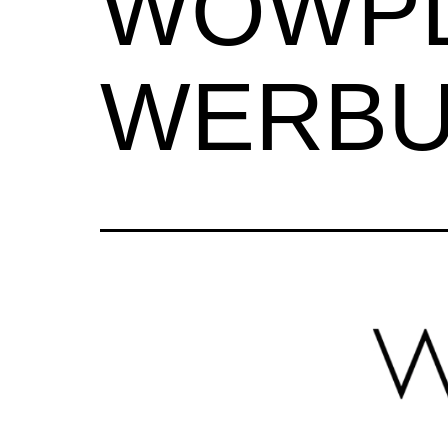
WOWPL
WERB