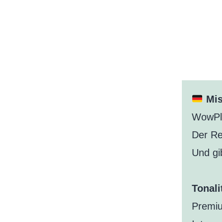
Mis
WowPla
Der Re
Und gib
Tonali
Premiu