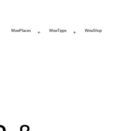
WowPlaces
WowTipps
WowShop
Menü
Menü
öffnen
öffnen