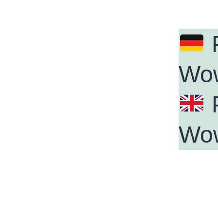
P
Wo
P
Wo