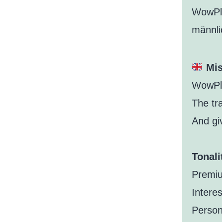
WowPla
männli
Mis
WowPla
The tr
And giv
Tonali
Premiu
Interes
Person