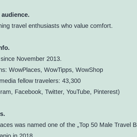
 audience.
ning travel enthusiasts who value comfort.
nfo.
 since November 2013.
ns: WowPlaces, WowTipps, WowShop
 media fellow travelers: 43,300
gram, Facebook, Twitter, YouTube, Pinterest)
s.
ces was named one of the „Top 50 Male Travel B
apio in 2018.