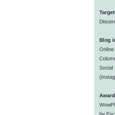
Target
Discer
Blog i
Online
Colum
Social
(Insta
Award
WowPla
by Esc