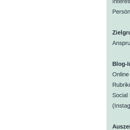
Interes
Persön
Zielgr
Anspru
Blog-I
Online
Rubri
Social
(Insta
Ausze