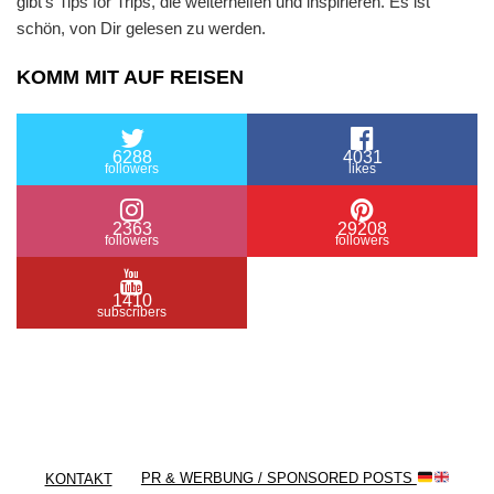
gibt’s Tips for Trips, die weiterhelfen und inspirieren. Es ist
schön, von Dir gelesen zu werden.
KOMM MIT AUF REISEN
6288
4031
followers
likes
2363
29208
followers
followers
1410
subscribers
/ Free WordPress Plugins and WordPress Themes
by
Silicon Themes
. Join us right now!
KONTAKT
PR & WERBUNG / SPONSORED POSTS