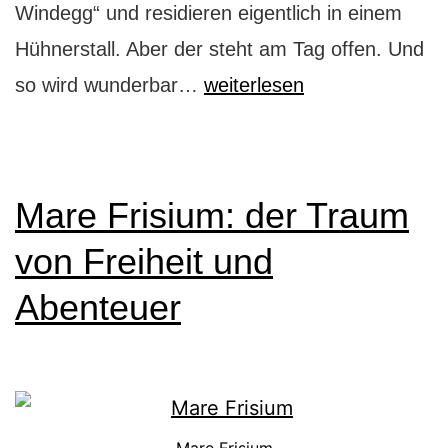
Windegg“ und residieren eigentlich in einem
Hühnerstall. Aber der steht am Tag offen. Und
Schloss-
so wird wunderbar…
weiterlesen
Hotel
Wartensee
am
Mare Frisium: der Traum
Bodensee:
von Freiheit und
Wo
Abenteuer
die
Natur
regiert