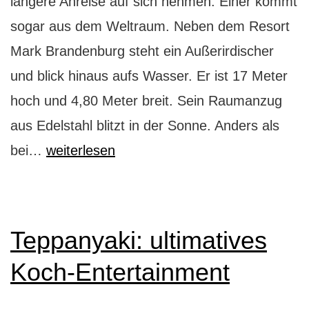
längere Anreise auf sich nehmen. Einer kommt
sogar aus dem Weltraum. Neben dem Resort
Mark Brandenburg steht ein Außerirdischer
und blick hinaus aufs Wasser. Er ist 17 Meter
hoch und 4,80 Meter breit. Sein Raumanzug
aus Edelstahl blitzt in der Sonne. Anders als
E.T.
bei…
weiterlesen
im
Resort
Mark
Teppanyaki: ultimatives
Brandenburg
Koch-Entertainment