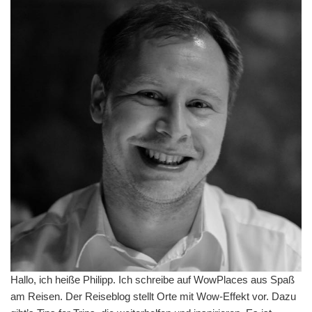
Hallo, ich heiße Philipp. Ich schreibe auf WowPlaces aus Spaß
am Reisen. Der Reiseblog stellt Orte mit Wow-Effekt vor. Dazu