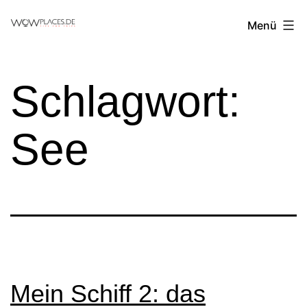
Zum
Reiseblog
Menü
Inhalt
WowPlaces.de
springen
Schlagwort:
See
Mein Schiff 2: das