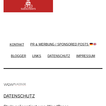
1410
subscribers
/ Free WordPress Plugins and WordPress Themes
by
Silicon Themes
. Join us right now!
KONTAKT
PR & WERBUNG / SPONSORED POSTS
BLOGGER
LINKS
DATENSCHUTZ
IMPRESSUM
DATENSCHUTZ