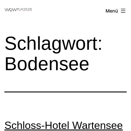
Zum
Reiseblog
Menü
Inhalt
WowPlaces.de
springen
Schlagwort:
Bodensee
Schloss-Hotel Wartensee