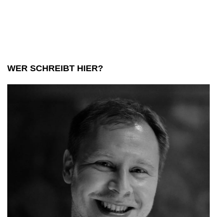
am
Bodensee:
Wo
die
WER SCHREIBT HIER?
Natur
regiert