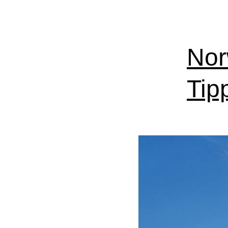
Nor
Tip