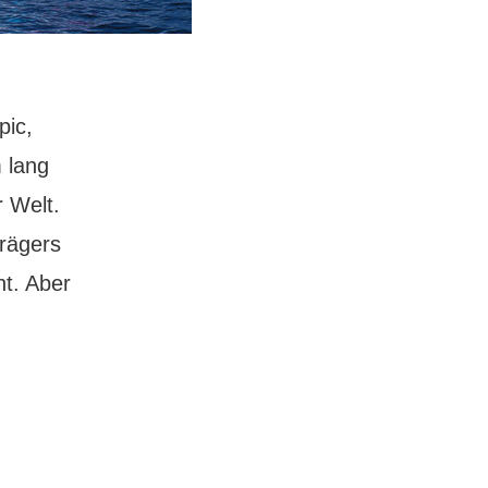
pic,
m lang
r Welt.
rägers
ht. Aber