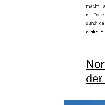
macht La
ist. Das 
durch de
weiterle
Nor
der