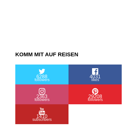
KOMM MIT AUF REISEN
6288
4031
followers
likes
2363
29208
followers
followers
1410
subscribers