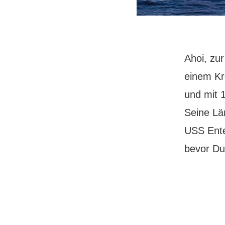
Ahoi, zu
einem Kre
und mit 1
Seine Lä
USS Ente
bevor D