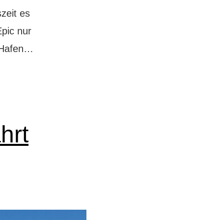
zeit es
Epic nur
Norwegian
m Hafen…
Epic:
5
Top-
Tipps
hrt