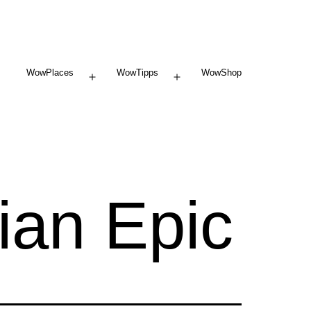
WowPlaces
WowTipps
WowShop
Menü
Menü
öffnen
öffnen
ian Epic