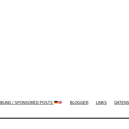
/ Free WordPress Plugins and WordPress
Themes by
Silicon Themes
. Join us right
now!
RBUNG / SPONSORED POSTS
BLOGGER
LINKS
DATEN