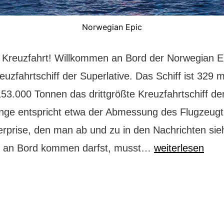
Norwegian Epic
r Kreuzfahrt! Willkommen an Bord der Norwegian E
uzfahrtschiff der Superlative. Das Schiff ist 329 
53.000 Tonnen das drittgrößte Kreuzfahrtschiff de
nge entspricht etwa der Abmessung des Flugzeugt
rprise, den man ab und zu in den Nachrichten sie
Norwegian
u an Bord kommen darfst, musst…
weiterlesen
Epic:
Kreuzfahrt
der
Superlative