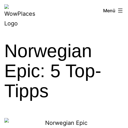
Zum
Reiseblog
Menü
Inhalt
WowPlaces.de
springen
Norwegian
Epic: 5 Top-
Tipps