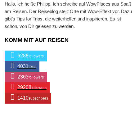
Hallo, ich heiße Philipp. Ich schreibe auf WowPlaces aus Spaß
am Reisen. Der Reiseblog stellt Orte mit Wow-Effekt vor. Dazu
gibt’s Tips for Trips, die weiterhelfen und inspirieren. Es ist
schön, von Dir gelesen zu werden.
KOMM MIT AUF REISEN
6288
followers
4031
likes
2363
followers
29208
followers
1410
subscribers
/ Free WordPress Plugins and WordPress Themes