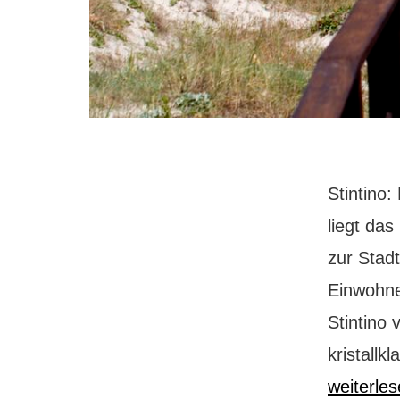
Stintino:
liegt das
zur Stad
Einwohne
Stintino 
kristall
weiterle