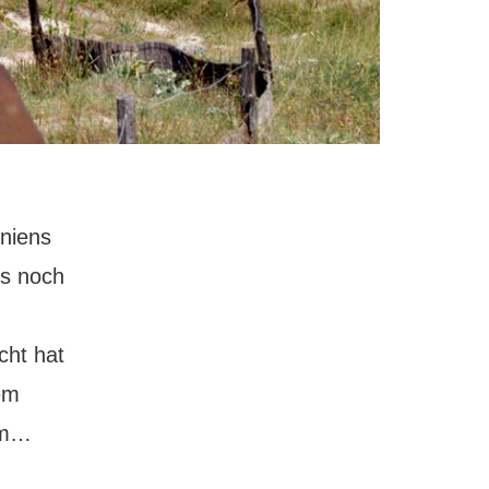
iniens
es noch
cht hat
nem
Stintino:
 km…
schönster