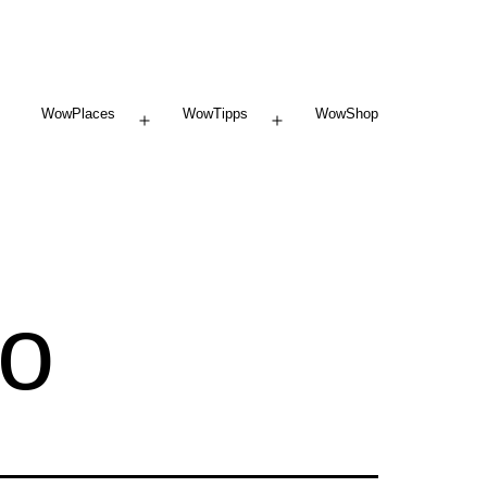
WowPlaces
WowTipps
WowShop
Menü
Menü
öffnen
öffnen
no