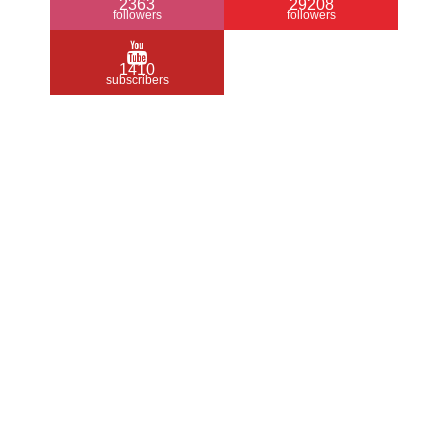
2363
29208
followers
followers
1410
subscribers
/ Free WordPress Plugins and WordPress
Themes by
Silicon Themes
. Join us right
now!