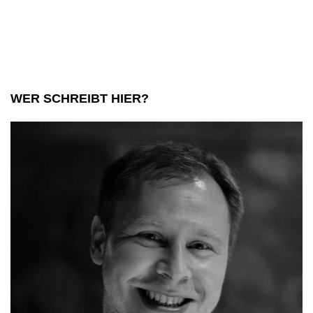
Traum
von
Freiheit
und
WER SCHREIBT HIER?
Abenteuer