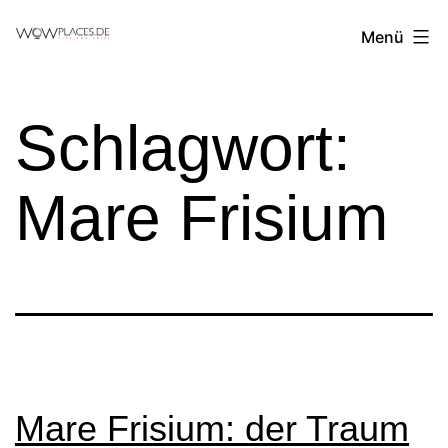
Zum
Reiseblog
Menü
Inhalt
WowPlaces.de
springen
Schlagwort:
Mare Frisium
Mare Frisium: der Traum