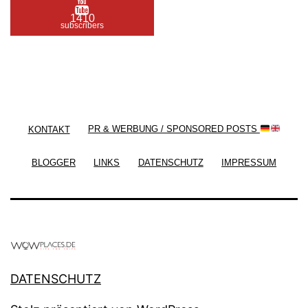
1410
subscribers
/ Free WordPress Plugins and WordPress Themes
by
Silicon Themes
. Join us right now!
KONTAKT
PR & WERBUNG / SPONSORED POSTS
BLOGGER
LINKS
DATENSCHUTZ
IMPRESSUM
DATENSCHUTZ