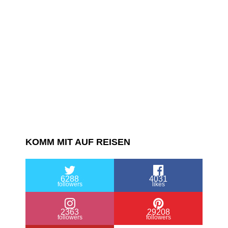
Koch-
Entertainment
KOMM MIT AUF REISEN
6288
4031
followers
likes
2363
29208
followers
followers