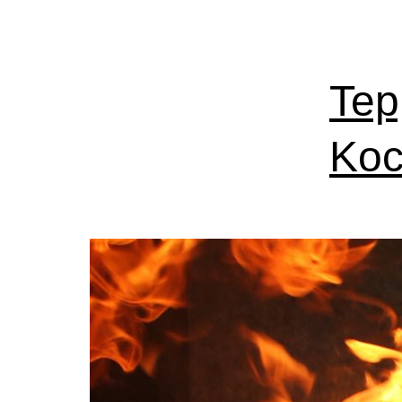
Tep
Koc