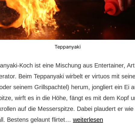
Teppanyaki
anyaki-Koch ist eine Mischung aus Entertainer, Art
rator. Beim Teppanyaki wirbelt er virtuos mit sei
der seinem Grillspachtel) herum, jongliert ein Ei a
tze, wirft es in die Höhe, fängt es mit dem Kopf u
rollen auf die Messerspitze. Dabei plaudert er wie
Teppanyaki:
l. Bestens gelaunt flirtet…
weiterlesen
ultimatives