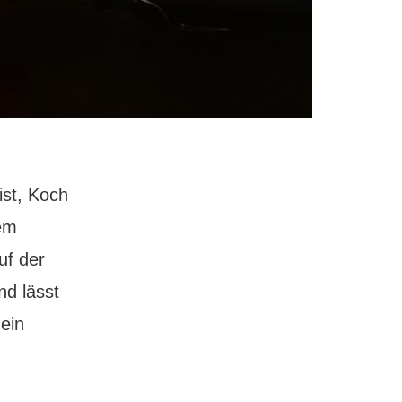
ist, Koch
nem
uf der
nd lässt
 ein