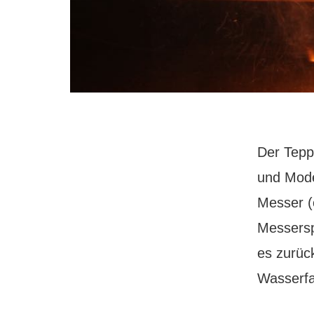
Der Tepp
und Mode
Messer (o
Messerspi
es zurück
Wasserfal