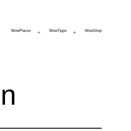
WowPlaces
WowTipps
WowShop
Menü
Menü
öffnen
öffnen
en