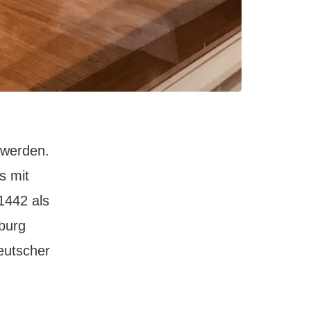
t werden.
s mit
1442 als
burg
eutscher