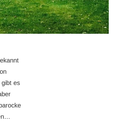
bekannt
ion
 gibt es
aber
ubarocke
Schloss
ben…
Glienicke:
Preußens