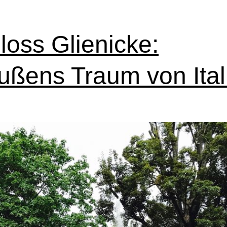
hat
wieder
loss Glienicke:
ein
Schloss
ußens Traum von Ital