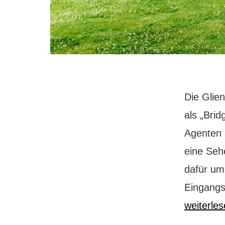
Die Glie
als „Bri
Agenten 
eine Seh
dafür um
Eingangs
weiterle