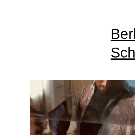
Ber
Sch