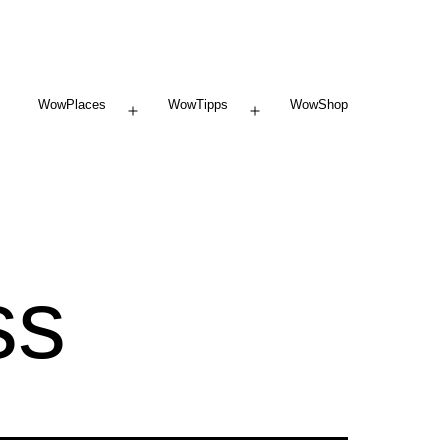
WowPlaces
WowTipps
WowShop
Menü
Menü
öffnen
öffnen
ss