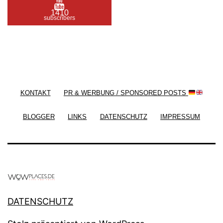
1410
subscribers
/ Free WordPress Plugins and WordPress Themes
by
Silicon Themes
. Join us right now!
KONTAKT
PR & WERBUNG / SPONSORED POSTS
BLOGGER
LINKS
DATENSCHUTZ
IMPRESSUM
DATENSCHUTZ