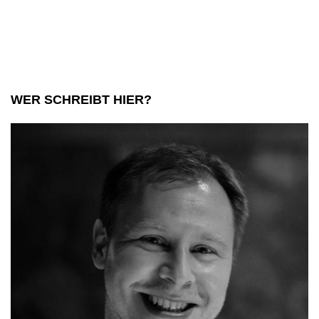
einem
Traum:
Schloss
Neuschwanstein
WER SCHREIBT HIER?