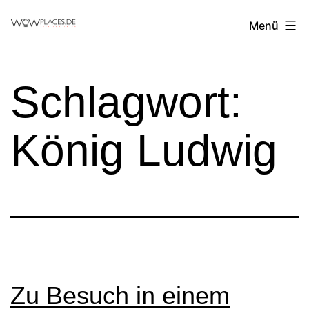
Zum
Reiseblog
Menü
Inhalt
WowPlaces.de
springen
Schlagwort:
König Ludwig
Zu Besuch in einem