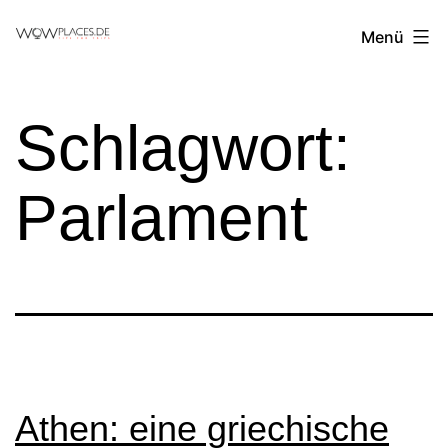
Zum
Reiseblog
Menü
Inhalt
WowPlaces.de
springen
Schlagwort:
Parlament
Athen: eine griechische