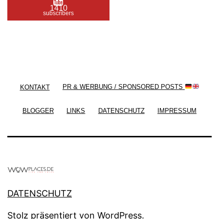
1410
subscribers
/ Free WordPress Plugins and WordPress Themes
by
Silicon Themes
. Join us right now!
KONTAKT
PR & WERBUNG / SPONSORED POSTS
BLOGGER
LINKS
DATENSCHUTZ
IMPRESSUM
DATENSCHUTZ
Stolz präsentiert von
WordPress
.