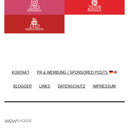
2363
29208
followers
followers
1410
subscribers
/ Free WordPress Plugins and WordPress Themes
by
Silicon Themes
. Join us right now!
KONTAKT
PR & WERBUNG / SPONSORED POSTS
BLOGGER
LINKS
DATENSCHUTZ
IMPRESSUM