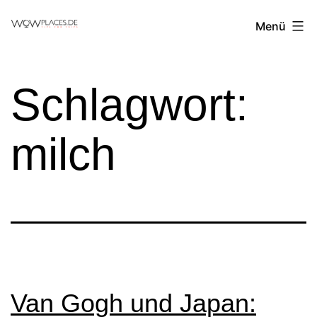
Zum
Reiseblog
Menü
Inhalt
WowPlaces.de
springen
Schlagwort:
milch
Van Gogh und Japan: