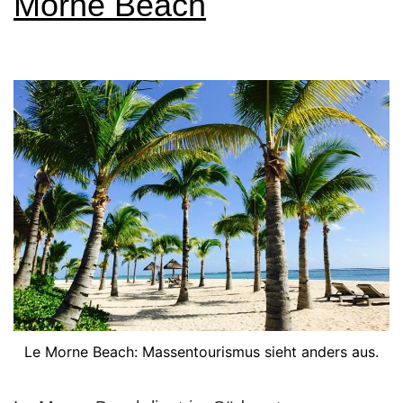
Morne Beach
innige
Liebe
Le Morne Beach: Massentourismus sieht anders aus.