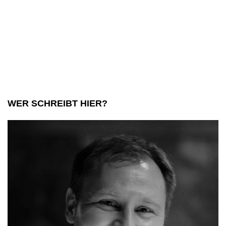
de
Ku
WER SCHREIBT HIER?