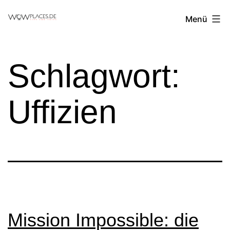
Zum
Reiseblog
Menü
Inhalt
WowPlaces.de
springen
Schlagwort:
Uffizien
Mission Impossible: die