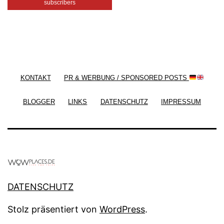
subscribers
/ Free WordPress Plugins and WordPress Themes
by
Silicon Themes
. Join us right now!
KONTAKT
PR & WERBUNG / SPONSORED POSTS
BLOGGER
LINKS
DATENSCHUTZ
IMPRESSUM
DATENSCHUTZ
Stolz präsentiert von
WordPress
.