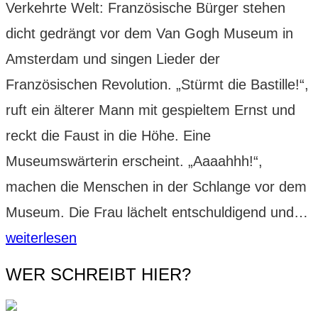
Verkehrte Welt: Französische Bürger stehen
innige
dicht gedrängt vor dem Van Gogh Museum in
Liebe
Amsterdam und singen Lieder der
Französischen Revolution. „Stürmt die Bastille!“,
ruft ein älterer Mann mit gespieltem Ernst und
reckt die Faust in die Höhe. Eine
Museumswärterin erscheint. „Aaaahhh!“,
machen die Menschen in der Schlange vor dem
A
Museum. Die Frau lächelt entschuldigend und…
e
weiterlesen
T
WER SCHREIBT HIER?
c