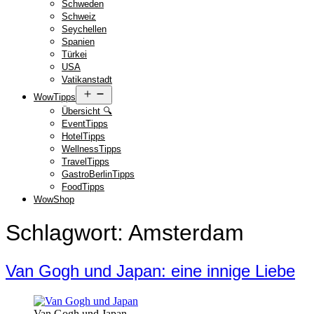
Schweden
Schweiz
Seychellen
Spanien
Türkei
USA
Vatikanstadt
Menü
WowTipps
öffnen
Übersicht 🔍
EventTipps
HotelTipps
WellnessTipps
TravelTipps
GastroBerlinTipps
FoodTipps
WowShop
Schlagwort:
Amsterdam
Van Gogh und Japan: eine innige Liebe
Van Gogh und Japan