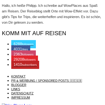
Hallo, ich heiße Philipp. Ich schreibe auf WowPlaces aus Spaß
am Reisen. Der Reiseblog stellt Orte mit Wow-Effekt vor. Dazu
gibt’s Tips for Trips, die weiterhelfen und inspirieren. Es ist schön,
von Dir gelesen zu werden.
KOMM MIT AUF REISEN
6288
followers
4031
likes
2363
followers
29208
followers
1410
subscribers
KONTAKT
/ Free WordPress Plugins and WordPress Themes by
Silicon
PR & WERBUNG / SPONSORED POSTS 🇩🇪🇬🇧
BLOGGER
LINKS
Themes
. Join us right now!
DATENSCHUTZ
IMPRESSUM