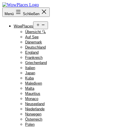
Zum
Inhalt
Reiseblog
Menü
Schließen
springen
WowPlaces.de
Menü
WowPlaces
öffnen
Übersicht 🔍
Auf See
Dänemark
Deutschland
England
Frankreich
Griechenland
Italien
Japan
Kuba
Malediven
Malta
Mauritius
Monaco
Neuseeland
Niederlande
Norwegen
Österreich
Polen