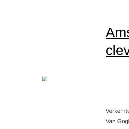
Ams
cle
Verkehrt
Van Gogh