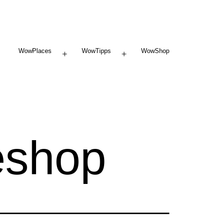
WowPlaces
WowTipps
WowShop
Menü
Menü
öffnen
öffnen
eshop