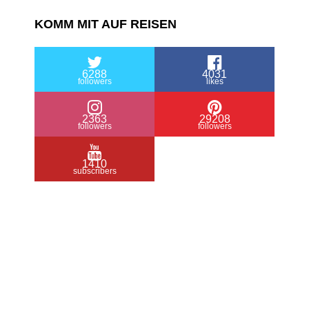
KOMM MIT AUF REISEN
6288
4031
followers
likes
2363
29208
followers
followers
1410
subscribers
/ Free WordPress Plugins and WordPress
Themes by
Silicon Themes
. Join us right
now!