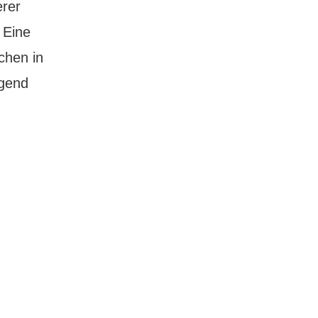
erer
 Eine
chen in
igend