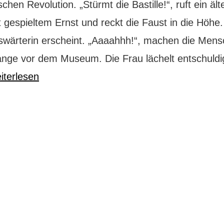
chen Revolution. „Stürmt die Bastille!“, ruft ein ält
 gespieltem Ernst und reckt die Faust in die Höhe.
ärterin erscheint. „Aaaahhh!“, machen die Mens
ange vor dem Museum. Die Frau lächelt entschuld
sterdam
iterlesen
ne
ur
everer