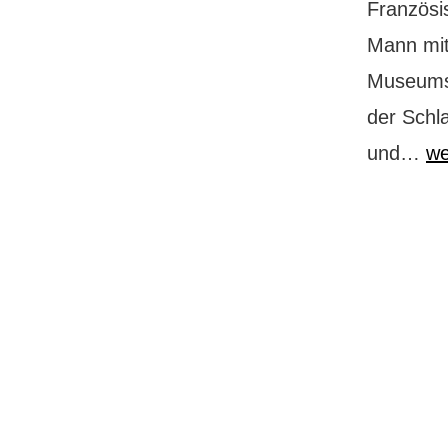
Französis
Mann mit
Museumsw
der Schl
Am
und…
we
ei
To
cl