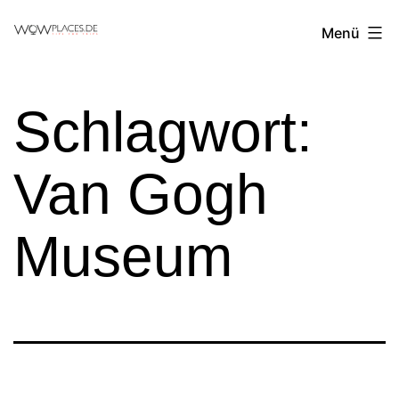
Zum
Reiseblog
Menü
Inhalt
WowPlaces.de
springen
Schlagwort:
Van Gogh
Museum