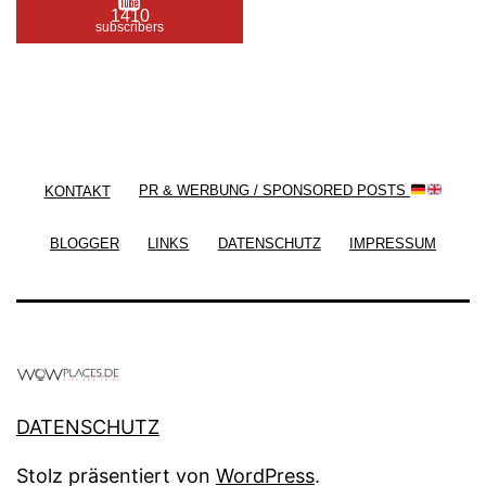
1410
subscribers
/ Free WordPress Plugins and WordPress Themes
by
Silicon Themes
. Join us right now!
KONTAKT
PR & WERBUNG / SPONSORED POSTS
BLOGGER
LINKS
DATENSCHUTZ
IMPRESSUM
DATENSCHUTZ
Stolz präsentiert von
WordPress
.