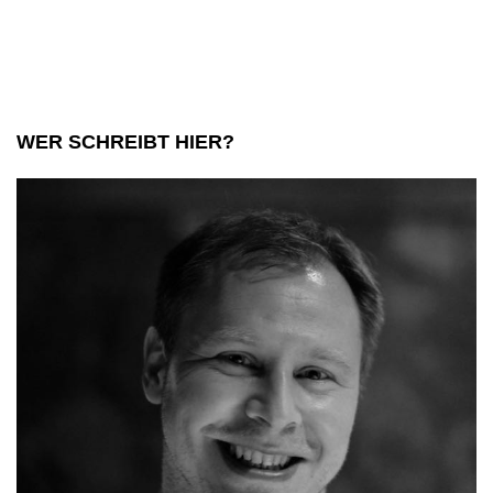
Japan:
eine
innige
Liebe
WER SCHREIBT HIER?