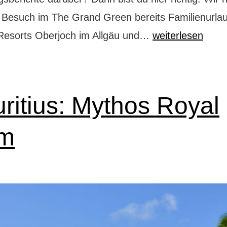
Besuch im The Grand Green bereits Familienurlau
The
Resorts Oberjoch im Allgäu und…
weiterlesen
Grand
Green
von
ritius: Mythos Royal
Familux:
unabhängiger
lm
Erfahrungsberic