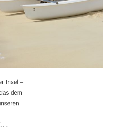
r Insel –
, das dem
unseren
Mauritius:
T.…