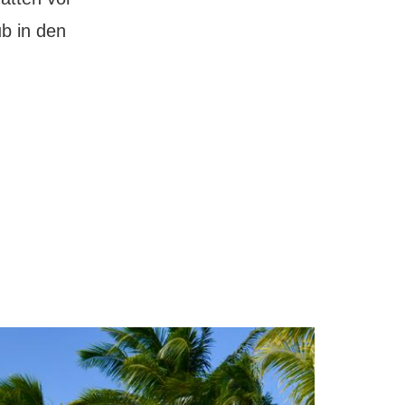
b in den
ht