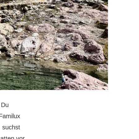
 Du
 Familux
 suchst
hatten vor