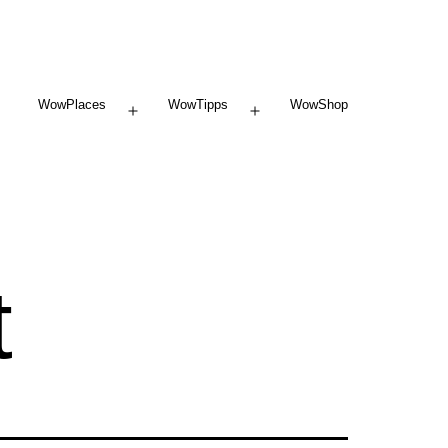
WowPlaces
WowTipps
WowShop
Menü
Menü
öffnen
öffnen
t