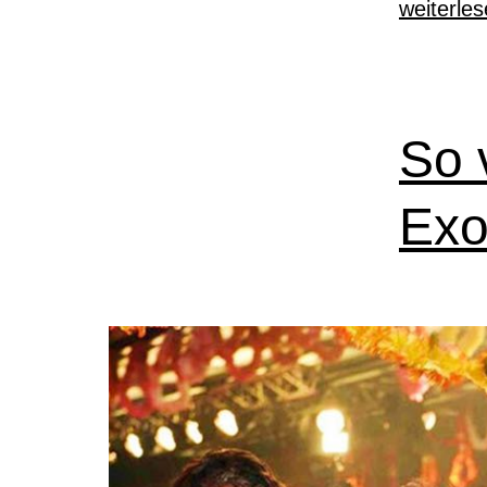
weiterle
So 
Exo