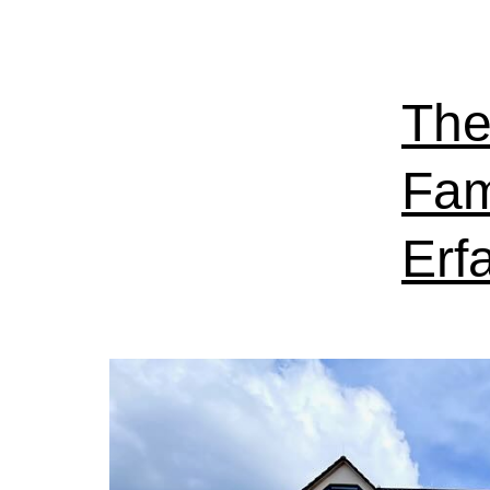
The
Fam
Erf