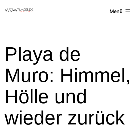
Zum
Reiseblog
Menü
Inhalt
WowPlaces.de
springen
Playa de
Muro: Himmel,
Hölle und
wieder zurück