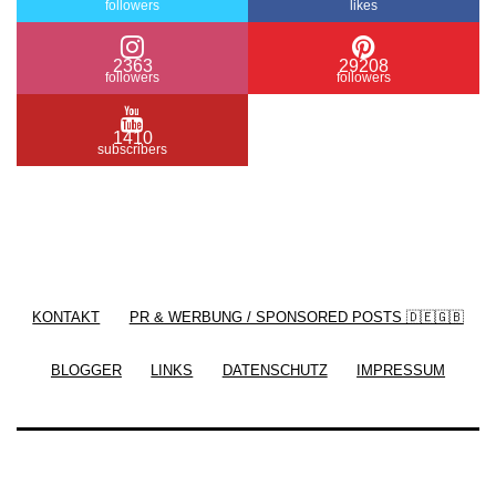
followers
likes
2363
29208
followers
followers
1410
subscribers
/ Free WordPress Plugins and WordPress Themes
by
Silicon Themes
. Join us right now!
KONTAKT
PR & WERBUNG / SPONSORED POSTS 🇩🇪🇬🇧
BLOGGER
LINKS
DATENSCHUTZ
IMPRESSUM