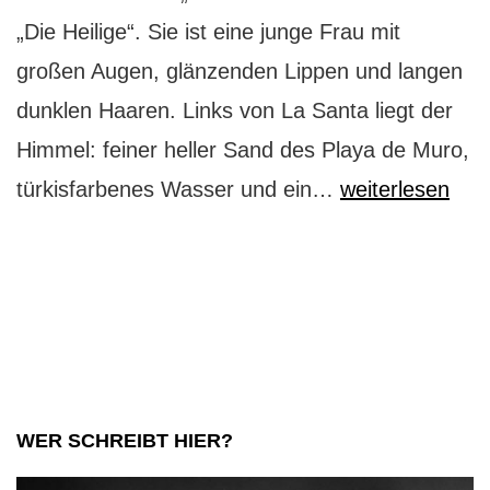
„Die Heilige“. Sie ist eine junge Frau mit
großen Augen, glänzenden Lippen und langen
dunklen Haaren. Links von La Santa liegt der
Himmel: feiner heller Sand des Playa de Muro,
Playa
türkisfarbenes Wasser und ein…
weiterlesen
de
Muro:
Himmel,
Hölle
und
wieder
WER SCHREIBT HIER?
zurück