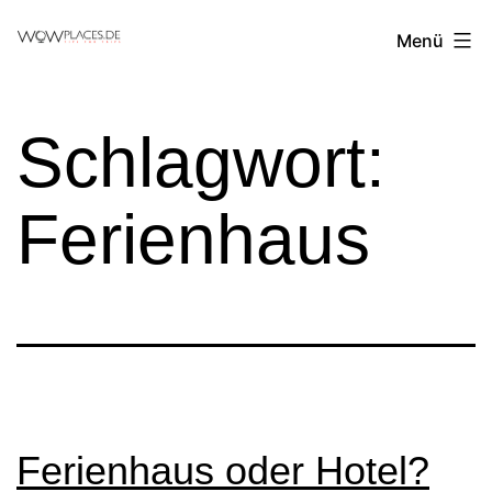
Zum
Reiseblog
Menü
Inhalt
WowPlaces.de
springen
Schlagwort:
Ferienhaus
Ferienhaus oder Hotel?