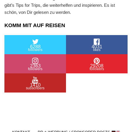
gibt’s Tips for Trips, die weiterhelfen und inspirieren. Es ist
schön, von Dir gelesen zu werden.
KOMM MIT AUF REISEN
6288
4031
followers
likes
2363
29208
followers
followers
1410
subscribers
/ Free WordPress Plugins and WordPress Themes
by
Silicon Themes
. Join us right now!