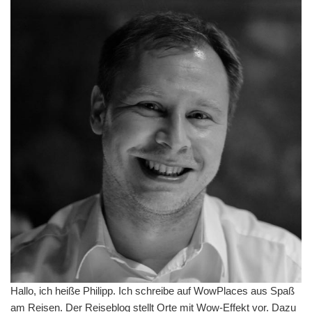
Hallo, ich heiße Philipp. Ich schreibe auf WowPlaces aus Spaß
am Reisen. Der Reiseblog stellt Orte mit Wow-Effekt vor. Dazu