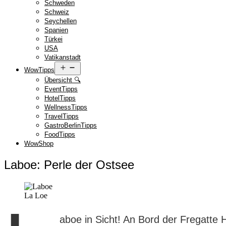
Schweden
Schweiz
Seychellen
Spanien
Türkei
USA
Vatikanstadt
Menü
WowTipps
öffnen
Übersicht 🔍
EventTipps
HotelTipps
WellnessTipps
TravelTipps
GastroBerlinTipps
FoodTipps
WowShop
Laboe: Perle der Ostsee
La Loe
aboe in Sicht! An Bord der Fregatte