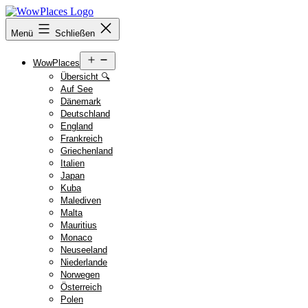
Zum
Inhalt
Reiseblog
Menü
Schließen
springen
WowPlaces.de
Menü
WowPlaces
öffnen
Übersicht 🔍
Auf See
Dänemark
Deutschland
England
Frankreich
Griechenland
Italien
Japan
Kuba
Malediven
Malta
Mauritius
Monaco
Neuseeland
Niederlande
Norwegen
Österreich
Polen