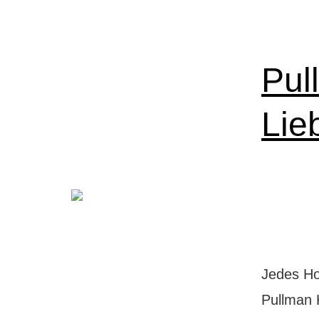
Pul
Lie
Jedes Ho
Pullman 