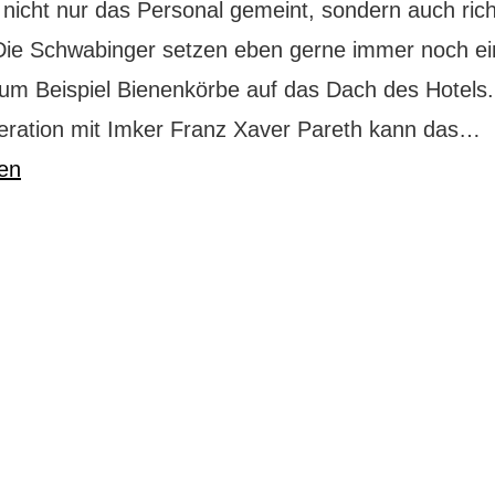
 nicht nur das Personal gemeint, sondern auch rich
Die Schwabinger setzen eben gerne immer noch ei
zum Beispiel Bienenkörbe auf das Dach des Hotels
P
eration mit Imker Franz Xaver Pareth kann das…
H
sen
M
d
L
z
B