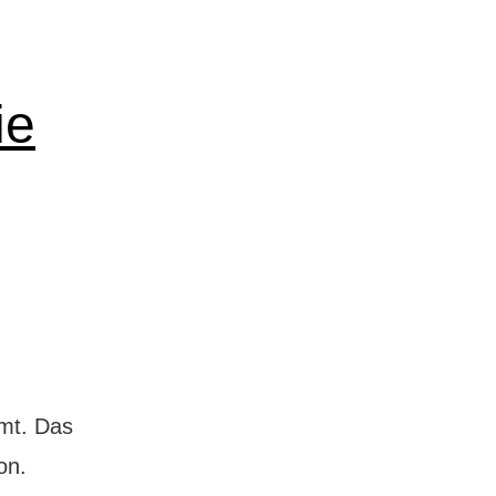
ie
mmt. Das
on.