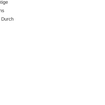
tige
ns
. Durch
ullman
otel
unich:
ie
iebe
um
esonderen