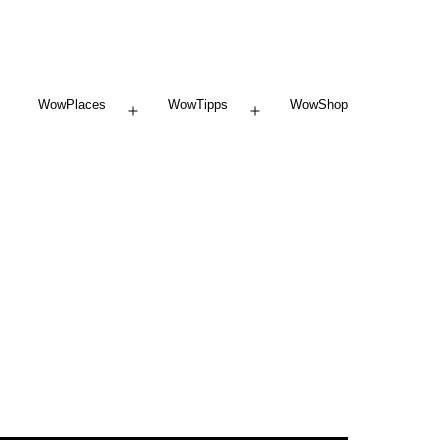
WowPlaces
WowTipps
WowShop
Menü
Menü
öffnen
öffnen