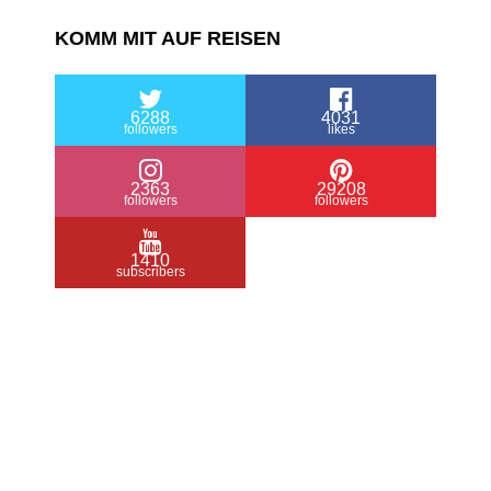
KOMM MIT AUF REISEN
6288
4031
followers
likes
2363
29208
followers
followers
1410
subscribers
/ Free WordPress Plugins and WordPress
Themes by
Silicon Themes
. Join us right
now!