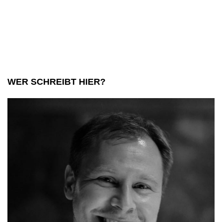
Munich:
die
Liebe
zum
Besonderen
WER SCHREIBT HIER?