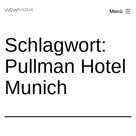
Zum
Reiseblog
Menü
Inhalt
WowPlaces.de
springen
Schlagwort:
Pullman Hotel
Munich