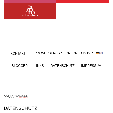
1410
subscribers
/ Free WordPress Plugins and WordPress Themes
by
Silicon Themes
. Join us right now!
KONTAKT
PR & WERBUNG / SPONSORED POSTS
BLOGGER
LINKS
DATENSCHUTZ
IMPRESSUM
DATENSCHUTZ