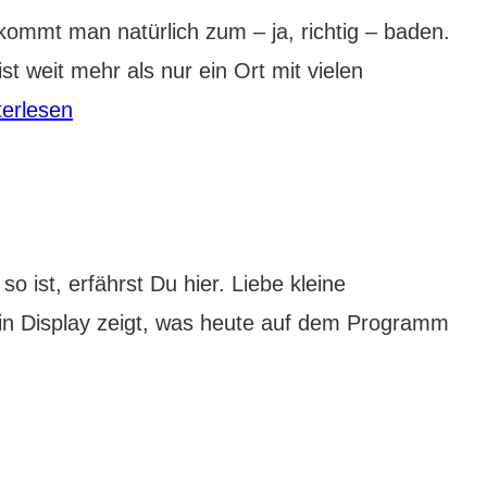
mt man natürlich zum – ja, richtig – baden.
t weit mehr als nur ein Ort mit vielen
en-
terlesen
en:
dt
ionäre
ist, erfährst Du hier. Liebe kleine
Ein Display zeigt, was heute auf dem Programm
ess
ld