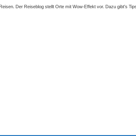
sen. Der Reiseblog stellt Orte mit Wow-Effekt vor. Dazu gibt’s Tips f
. Join us right now!