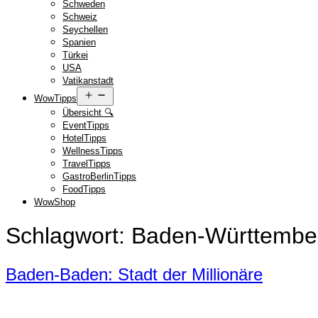
Schweden
Schweiz
Seychellen
Spanien
Türkei
USA
Vatikanstadt
Menü
WowTipps
öffnen
Übersicht 🔍
EventTipps
HotelTipps
WellnessTipps
TravelTipps
GastroBerlinTipps
FoodTipps
WowShop
Schlagwort:
Baden-Württembe
Baden-Baden: Stadt der Millionäre