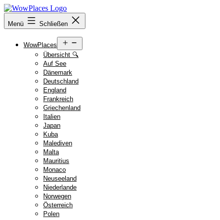
Zum
Inhalt
Reiseblog
Menü
Schließen
springen
WowPlaces.de
Menü
WowPlaces
öffnen
Übersicht 🔍
Auf See
Dänemark
Deutschland
England
Frankreich
Griechenland
Italien
Japan
Kuba
Malediven
Malta
Mauritius
Monaco
Neuseeland
Niederlande
Norwegen
Österreich
Polen