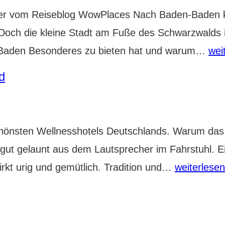
r vom Reiseblog WowPlaces Nach Baden-Baden kom
. Doch die kleine Stadt am Fuße des Schwarzwalds is
Bad
-Baden Besonderes zu bieten hat und warum…
wei
Bad
d
Sta
der
Mill
önsten Wellnesshotels Deutschlands. Warum das so 
s gut gelaunt aus dem Lautsprecher im Fahrstuhl. 
Elztalhotel:
wirkt urig und gemütlich. Tradition und…
weiterlesen
WowWelln
im
Schwarzwa