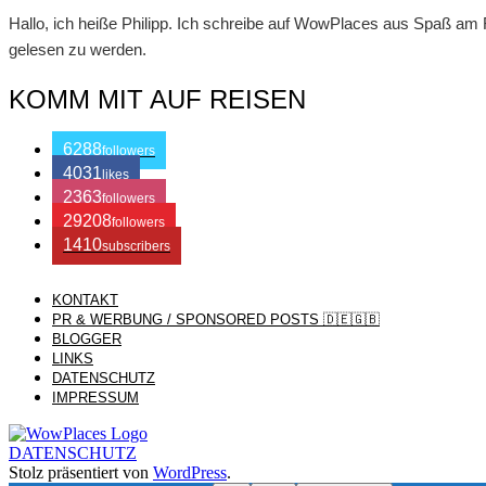
Hallo, ich heiße Philipp. Ich schreibe auf WowPlaces aus Spaß am Rei
gelesen zu werden.
KOMM MIT AUF REISEN
6288
followers
4031
likes
2363
followers
29208
followers
1410
subscribers
KONTAKT
/ Free WordPress Plugins and WordPress Themes by
Silicon Themes
PR & WERBUNG / SPONSORED POSTS 🇩🇪🇬🇧
BLOGGER
LINKS
DATENSCHUTZ
IMPRESSUM
DATENSCHUTZ
Stolz präsentiert von
WordPress
.