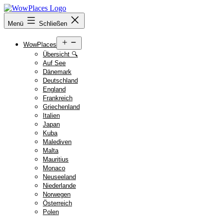
Zum
Inhalt
Reiseblog
Menü
Schließen
springen
WowPlaces.de
Menü
WowPlaces
öffnen
Übersicht 🔍
Auf See
Dänemark
Deutschland
England
Frankreich
Griechenland
Italien
Japan
Kuba
Malediven
Malta
Mauritius
Monaco
Neuseeland
Niederlande
Norwegen
Österreich
Polen