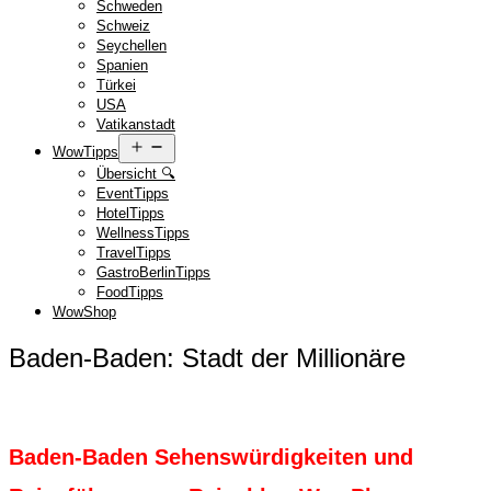
Schweden
Schweiz
Seychellen
Spanien
Türkei
USA
Vatikanstadt
Menü
WowTipps
öffnen
Übersicht 🔍
EventTipps
HotelTipps
WellnessTipps
TravelTipps
GastroBerlinTipps
FoodTipps
WowShop
Baden-Baden: Stadt der Millionäre
Baden-Baden Sehenswürdigkeiten und