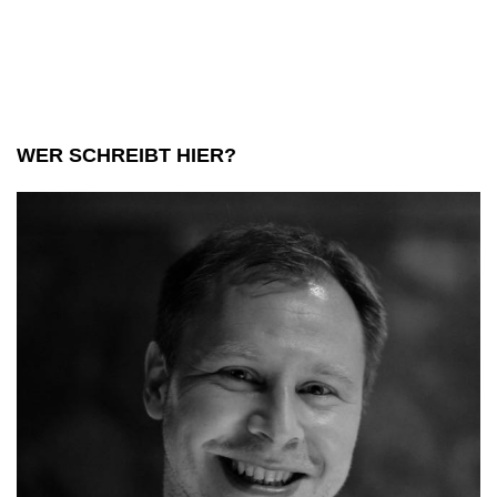
Tipps
und
Empfehlunge
WER SCHREIBT HIER?