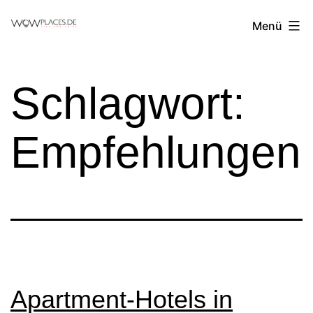
Zum
Reiseblog
Menü
Inhalt
WowPlaces.de
springen
Schlagwort:
Empfehlungen
Apartment-Hotels in