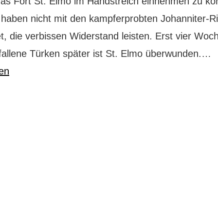
 das Fort St. Elmo im Handstreich einnehmen zu kö
 haben nicht mit den kampferprobten Johanniter-Ri
t, die verbissen Widerstand leisten. Erst vier Woc
V
fallene Türken später ist St. Elmo überwunden.…
h
sen
S
h
F