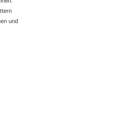
nnen.
ttern
hen und
alletta:
alb
tadt,
alb
estung