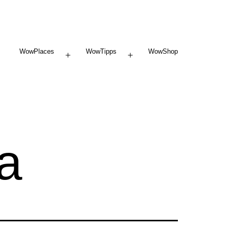
WowPlaces
WowTipps
WowShop
Menü
Menü
öffnen
öffnen
ta