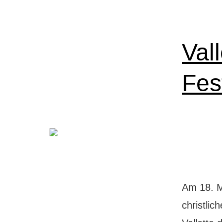
Vall
Fes
Am 18. M
christlic