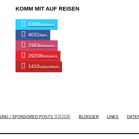
KOMM MIT AUF REISEN
6288
followers
4031
likes
2363
followers
29208
followers
1410
subscribers
/ Free WordPress Plugins and WordPress
Themes by
Silicon Themes
. Join us right
UNG / SPONSORED POSTS 🇩🇪🇬🇧
BLOGGER
LINKS
DATE
now!