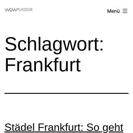
Zum
Reiseblog
Menü
Inhalt
WowPlaces.de
springen
Schlagwort:
Frankfurt
Städel Frankfurt: So geht