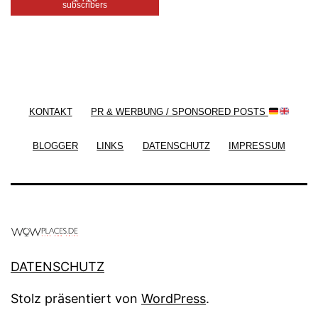
subscribers
/ Free WordPress Plugins and WordPress Themes
by
Silicon Themes
. Join us right now!
KONTAKT
PR & WERBUNG / SPONSORED POSTS
BLOGGER
LINKS
DATENSCHUTZ
IMPRESSUM
DATENSCHUTZ
Stolz präsentiert von
WordPress
.