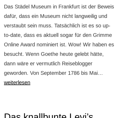
Das Städel Museum in Frankfurt ist der Beweis
dafür, dass ein Museum nicht langweilig und
verstaubt sein muss. Tatsächlich ist es so up-
to-date, dass es aktuell sogar für den Grimme
Online Award nominiert ist. Wow! Wir haben es
besucht. Wenn Goethe heute gelebt hätte,
dann wäre er vermutlich Reiseblogger
Städel
geworden. Von September 1786 bis Mai…
Frankf
weiterlesen
So
geht
Muse
Das knallbunte Levi’s