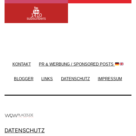
1410
subscribers
/ Free WordPress Plugins and WordPress Themes
by
Silicon Themes
. Join us right now!
KONTAKT
PR & WERBUNG / SPONSORED POSTS
BLOGGER
LINKS
DATENSCHUTZ
IMPRESSUM
DATENSCHUTZ