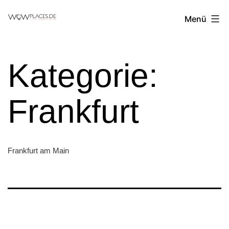
Zum
Reiseblog
Menü
Inhalt
WowPlaces.de
springen
Kategorie:
Frankfurt
Frankfurt am Main