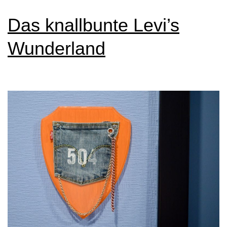
Muse
Das knallbunte Levi’s
heute
Wunderland