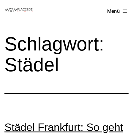
Zum
Reiseblog
Menü
Inhalt
WowPlaces.de
springen
Schlagwort:
Städel
Städel Frankfurt: So geht