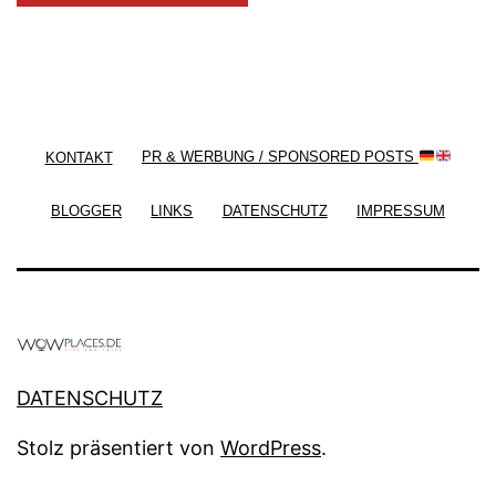
/ Free WordPress Plugins and WordPress Themes
by
Silicon Themes
. Join us right now!
KONTAKT
PR & WERBUNG / SPONSORED POSTS
BLOGGER
LINKS
DATENSCHUTZ
IMPRESSUM
DATENSCHUTZ
Stolz präsentiert von
WordPress
.