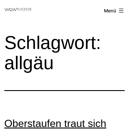
Zum
Reiseblog
Menü
Inhalt
WowPlaces.de
springen
Schlagwort:
allgäu
Oberstaufen traut sich