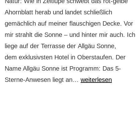
Natur: Wie in Zeitlupe schwebt das rot-gelbe
Ahornblatt herab und landet schließlich
gemächlich auf meiner flauschigen Decke. Vor
mir strahlt die Sonne – und hinter mir auch. Ich
liege auf der Terrasse der Allgäu Sonne,
dem exklusivsten Hotel in Oberstaufen. Der
Name Allgäu Sonne ist Programm: Das 5-
Hotel
Sterne-Anwesen liegt an…
weiterlesen
Allgäu
Sonne:
Sonne
für
alle