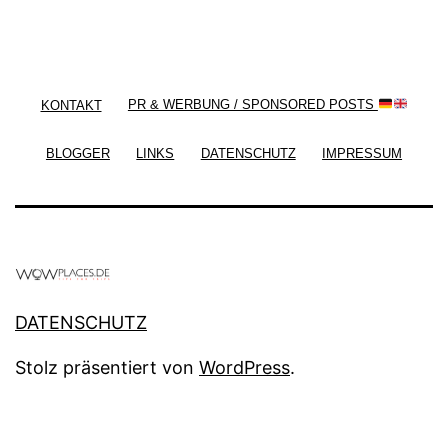
/ Free WordPress Plugins and WordPress Themes
by
Silicon Themes
. Join us right now!
KONTAKT
PR & WERBUNG / SPONSORED POSTS
BLOGGER
LINKS
DATENSCHUTZ
IMPRESSUM
DATENSCHUTZ
Stolz präsentiert von
WordPress
.