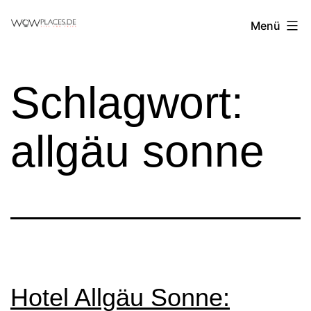
Zum
Reiseblog
Menü
Inhalt
WowPlaces.de
springen
Schlagwort:
allgäu sonne
Hotel Allgäu Sonne: