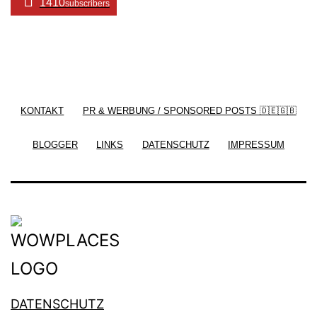
1410
subscribers
/ Free WordPress Plugins and WordPress Themes
by
Silicon Themes
. Join us right now!
KONTAKT
PR & WERBUNG / SPONSORED POSTS 🇩🇪🇬🇧
BLOGGER
LINKS
DATENSCHUTZ
IMPRESSUM
DATENSCHUTZ