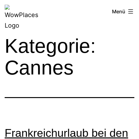
Zum
Reiseblog
Menü
Inhalt
WowPlaces.de
springen
Kategorie:
Cannes
Frankreichurlaub bei den