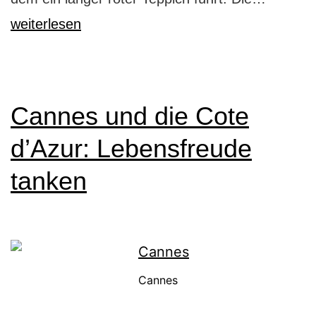
bei
weiterlesen
den
Filmfest
in
Cannes und die Cote
Cannes
d’Azur: Lebensfreude
tanken
Cannes