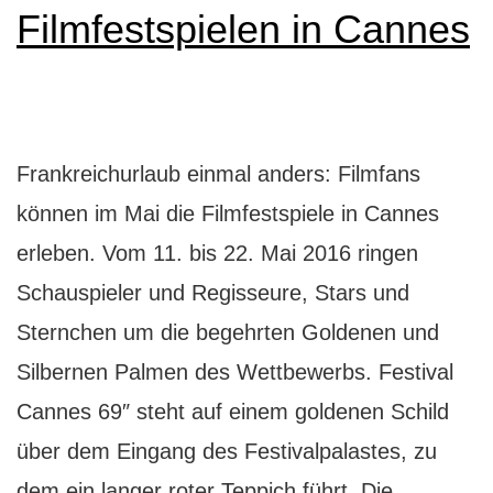
Filmfestspielen in Cannes
Frankreichurlaub einmal anders: Filmfans
können im Mai die Filmfestspiele in Cannes
erleben. Vom 11. bis 22. Mai 2016 ringen
Schauspieler und Regisseure, Stars und
Sternchen um die begehrten Goldenen und
Silbernen Palmen des Wettbewerbs. Festival
Cannes 69″ steht auf einem goldenen Schild
über dem Eingang des Festivalpalastes, zu
Frankre
dem ein langer roter Teppich führt. Die…