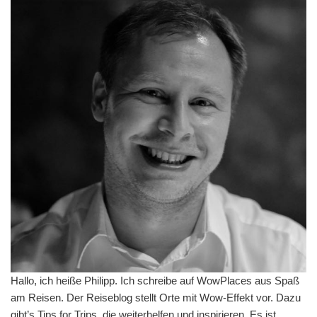
Hallo, ich heiße Philipp. Ich schreibe auf WowPlaces aus Spaß
am Reisen. Der Reiseblog stellt Orte mit Wow-Effekt vor. Dazu
gibt’s Tips for Trips, die weiterhelfen und inspirieren. Es ist