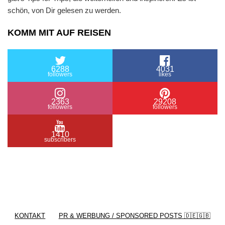
schön, von Dir gelesen zu werden.
KOMM MIT AUF REISEN
6288
4031
followers
likes
2363
29208
followers
followers
1410
subscribers
/ Free WordPress Plugins and WordPress Themes
by
Silicon Themes
. Join us right now!
KONTAKT
PR & WERBUNG / SPONSORED POSTS 🇩🇪🇬🇧