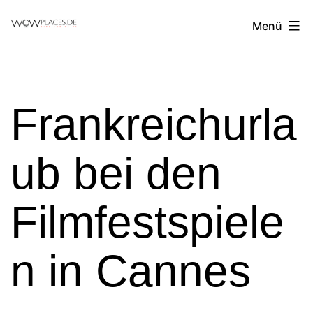
Zum
Reiseblog
Menü
Inhalt
WowPlaces.de
springen
Frankreichurla
ub bei den
Filmfestspiele
n in Cannes