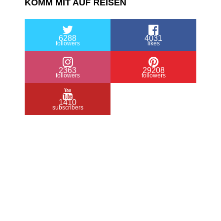
KOMM MIT AUF REISEN
6288
4031
followers
likes
2363
29208
followers
followers
1410
subscribers
/ Free WordPress Plugins and WordPress
Themes by
Silicon Themes
. Join us right
now!