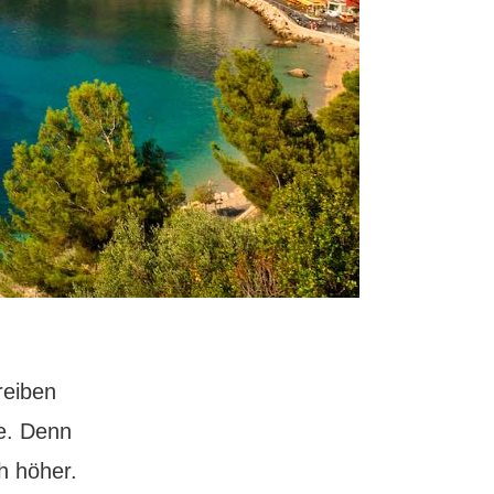
reiben
se. Denn
h höher.