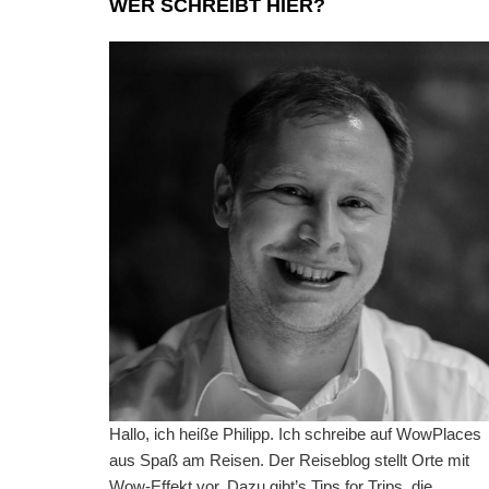
WER SCHREIBT HIER?
Hallo, ich heiße Philipp. Ich schreibe auf WowPlaces
aus Spaß am Reisen. Der Reiseblog stellt Orte mit
Wow-Effekt vor. Dazu gibt’s Tips for Trips, die