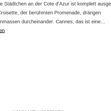
ne Städtchen an der Cote d’Azur ist komplett ausg
Croisette, der berühmten Promenade, drängen
Ca
massen durcheinander. Cannes, das ist eine…
un
sen
di
Co
d’
Le
ta