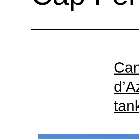
Can
d’A
tan