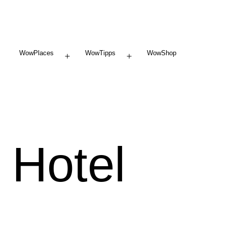
WowPlaces
WowTipps
WowShop
Menü
Menü
öffnen
öffnen
 Hotel