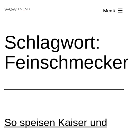
Zum
Reiseblog
Menü
Inhalt
WowPlaces.de
springen
Schlagwort:
Feinschmecke
So speisen Kaiser und