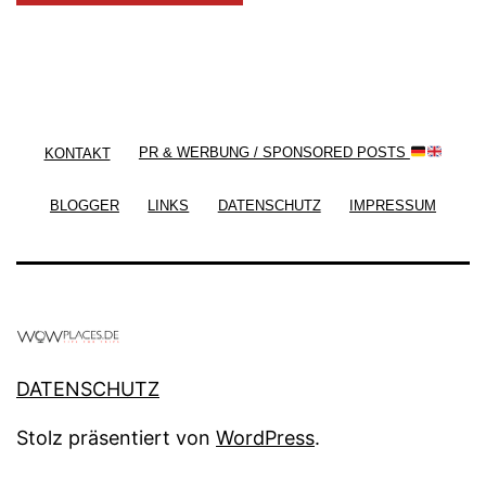
/ Free WordPress Plugins and WordPress Themes
by
Silicon Themes
. Join us right now!
KONTAKT
PR & WERBUNG / SPONSORED POSTS
BLOGGER
LINKS
DATENSCHUTZ
IMPRESSUM
DATENSCHUTZ
Stolz präsentiert von
WordPress
.