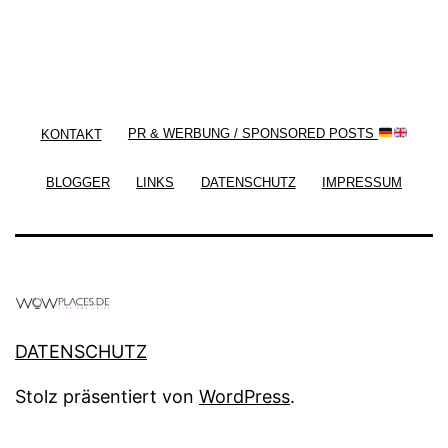
/ Free WordPress Plugins and WordPress Themes
by
Silicon Themes
. Join us right now!
KONTAKT
PR & WERBUNG / SPONSORED POSTS
BLOGGER
LINKS
DATENSCHUTZ
IMPRESSUM
DATENSCHUTZ
Stolz präsentiert von
WordPress
.