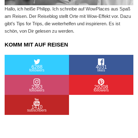
Hallo, ich heiße Philipp. Ich schreibe auf WowPlaces aus Spaß
am Reisen. Der Reiseblog stellt Orte mit Wow-Effekt vor. Dazu
gibt’s Tips for Trips, die weiterhelfen und inspirieren. Es ist
schön, von Dir gelesen zu werden.
KOMM MIT AUF REISEN
6288
4031
followers
likes
2363
29208
followers
followers
1410
subscribers
/ Free WordPress Plugins and WordPress Themes