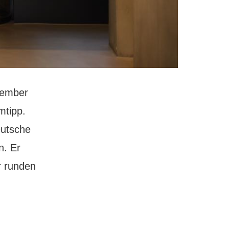
tember
mtipp.
eutsche
n. Er
r runden