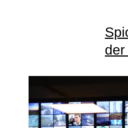
Spi
der