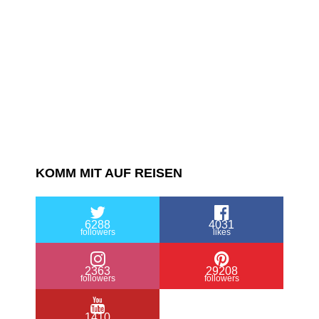
der
Geheimtipp
KOMM MIT AUF REISEN
6288
4031
followers
likes
2363
29208
followers
followers
1410