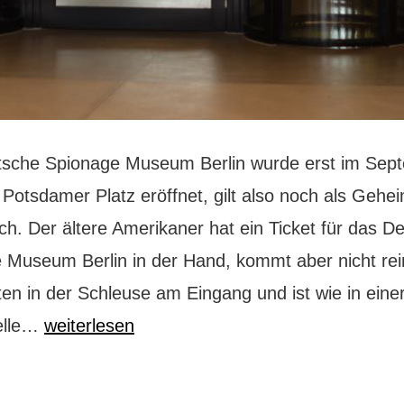
sche Spionage Museum Berlin wurde erst im Sep
Potsdamer Platz eröffnet, gilt also noch als Gehei
ch. Der ältere Amerikaner hat ein Ticket für das D
 Museum Berlin in der Hand, kommt aber nicht rei
ten in der Schleuse am Eingang und ist wie in eine
Spionage
elle…
weiterlesen
Museum
Berlin: