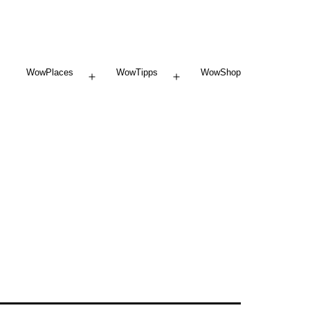
WowPlaces
WowTipps
WowShop
Menü
Menü
öffnen
öffnen