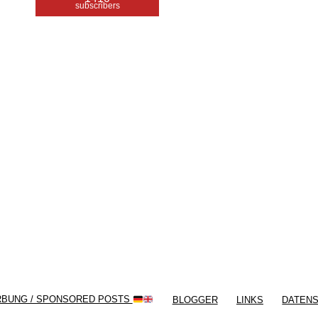
subscribers
/ Free WordPress Plugins and WordPress
Themes by
Silicon Themes
. Join us right
now!
RBUNG / SPONSORED POSTS
BLOGGER
LINKS
DATEN