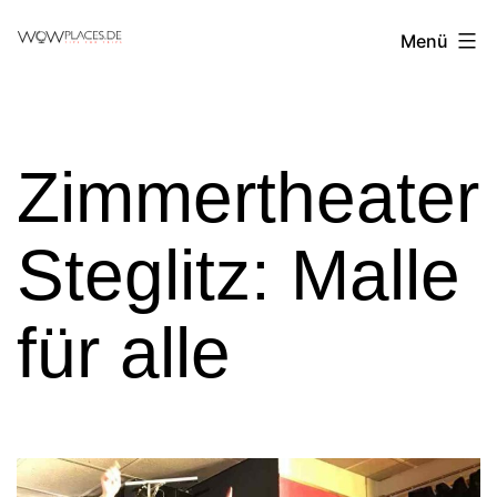
Zum
Reiseblog
Menü
Inhalt
WowPlaces.de
springen
Zimmertheater
Steglitz: Malle
für alle