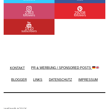
2363
29208
followers
followers
1410
subscribers
/ Free WordPress Plugins and WordPress Themes
by
Silicon Themes
. Join us right now!
KONTAKT
PR & WERBUNG / SPONSORED POSTS
BLOGGER
LINKS
DATENSCHUTZ
IMPRESSUM