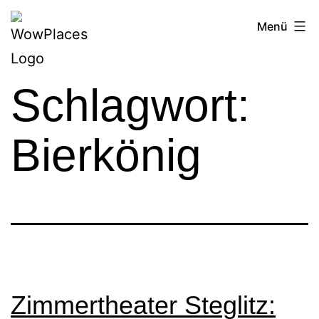
Zum
Reiseblog
Menü
Inhalt
WowPlaces.de
springen
Schlagwort:
Bierkönig
Zimmertheater Steglitz: