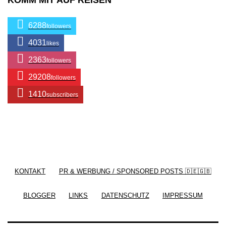
KOMM MIT AUF REISEN
6288
followers
4031
likes
2363
followers
29208
followers
1410
subscribers
/ Free WordPress Plugins and WordPress Themes
by
Silicon Themes
. Join us right now!
KONTAKT
PR & WERBUNG / SPONSORED POSTS 🇩🇪🇬🇧
BLOGGER
LINKS
DATENSCHUTZ
IMPRESSUM